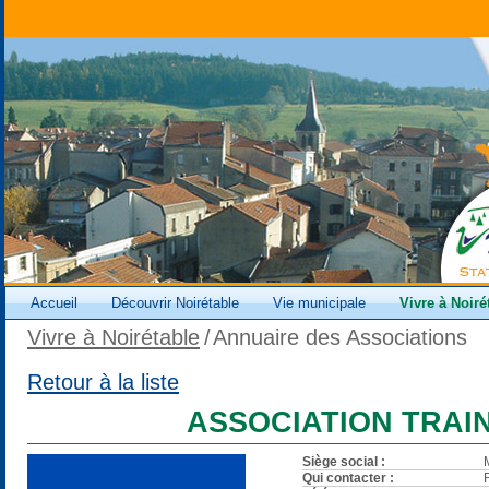
Accueil
Découvrir Noirétable
Vie municipale
Vivre à Noiré
Vivre à Noirétable
/
Annuaire des Associations
Retour à la liste
ASSOCIATION TRAIN
Siège social :
Qui contacter :